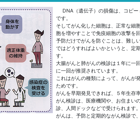
DNA（遺伝子）の損傷は、コピー
です。
そしてがん化した細胞は、正常な細
胞を増やすことで免疫細胞の攻撃を
予防だけでがんを防ぐことは、難し
ではどうすればよいかというと、定
す。
大腸がんと肺がんの検診は１年に一
に一回が推奨されています。
これはがんの種類によって、がんが
ためです。
がんを早期発見できれば、５年生存
がん検診は、医療機関や、お住まい
診、人間ドックなどで受けられます
がんは、予防と定期的ながん検診で