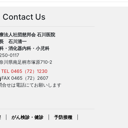
Contact Us
療法人社団慈邦会 石川医院
長 石川清一
科・消化器内科・小児科
250-0117
奈川県南足柄市塚原710-2
TEL 0465（72）1230
FAX 0465（72）2607
問合せは電話にてお願いします
療
|
がん検診・健診
|
予防接種
|