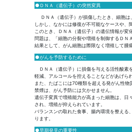
●ＤＮＡ（遺伝子）の突然変異
ＤＮＡ（遺伝子）が損傷したとき、細胞は
しかし、なかには修復が不可能なケースや、
このとき、ＤＮＡ（遺伝子）の遺伝情報が変
問題は、「細胞の分裂や増殖を制御するＤＮ
結果として、がん細胞は際限なく増殖して腫
●がんを予防するために
ＤＮＡ（遺伝子）に損傷を与える活性酸素を
軽減、アルコールを控えることなどがあげら
また、たばこには70種類を超える発がん性物
禁煙は、がん予防には欠かせません。
遺伝子変異で増殖能力が高まった細胞は、日
され、増殖が抑えられています。
バランスンの取れた食事、腸内環境を整える
ります。
●早期発見の重要性